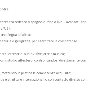
 potrà:
 terza tra tedesco o spagnolo) fino a livelli avanzati, con
(B2/C1);
una lingua all’altra;
e storia o geografia, per esercitare le competenze
ere letterarie, audiovisive, arte e musica;
iorni studio all’estero, confrontandosi direttamente con
i, mettendo in pratica le competenze acquisite;
nde e strutture internazionali o con contatto diretto con