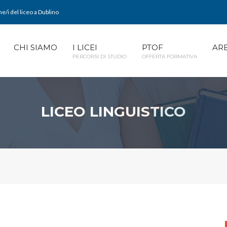
e/i del liceo a Dublino
CHI SIAMO
I LICEI
PTOF
AR
PERCORSI DI STUDIO
OFFERTA FORMATIVA
LICEO LINGUISTICO