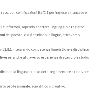
nzato
, con certificazioni B2/C1 per inglese e francese e
li e informali, sapendo adattare linguaggio e registro;
ioni
dei paesi di cui si studiano le lingue, attraverso
a
(CLIL), integrando competenze linguistiche e disciplinari;
diverse
, anche attraverso esperienze di scambio e studio
plicando la lingua per discutere, argomentare e risolvere
bito professionale
, scientifico o creativo.