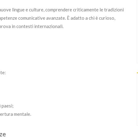
 nuove lingue e culture, comprendere criticamente le tradizioni
competenze comunicative avanzate. È adatto a chi è curioso,
prova in contesti internazionali.
te:
i paesi;
pertura mentale.
nze