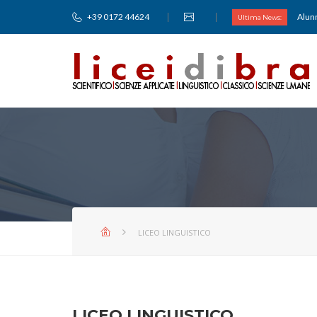
+39 0172 44624
Alunn
Ultima News:
LICEO LINGUISTICO
LICEO LINGUISTICO