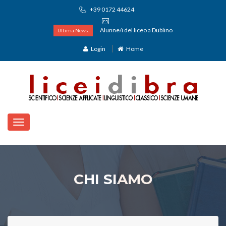
+39 0172 44624
Alunne/i del liceo a Dublino
Ultima News:
Login
Home
CHI SIAMO